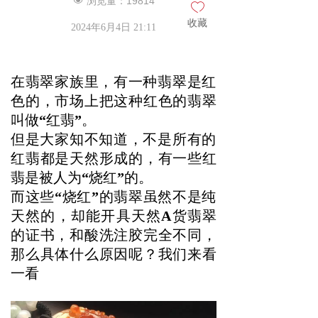
浏览量：
19814
넶
ꄀ
收藏
2024年6月4日
21:11
在翡翠家族里，有一种翡翠是红
色的，市场上把这种红色的翡翠
叫做
“
红翡
”
。
但是大家知不知道，不是所有的
红翡都是天然形成的，有一些红
翡是被人为
“
烧红
”
的。
而这些
“
烧红
”
的翡翠虽然不是纯
天然的，却能开具天然
A
货翡翠
的证书，和酸洗注胶完全不同，
那么具体什么原因呢？我们来看
一看