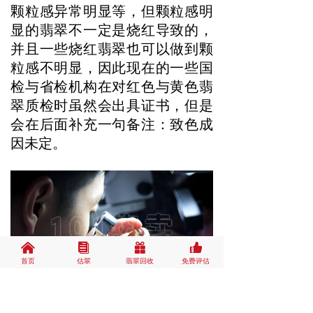
颗粒感异常明显等，但颗粒感明
显的翡翠不一定是烧红导致的，
并且一些烧红翡翠也可以做到颗
粒感不明显，因此现在的一些国
检与省检机构在对红色与黄色翡
翠质检时虽然会出具证书，但是
会在后面补充一句备注：致色成
因未定。
낀
뀴
끣
뀗
首页
估翠
翡翠回收
免费评估