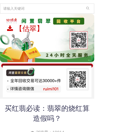
ꄙ
【估翠】
끂
买红翡必读：翡翠的烧红算
造假吗？