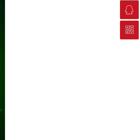
ꁗ
18687666057
ꀥ
QQ客服
热卖顾问私人微信