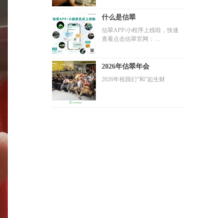
翡翠质量与翡翠改造上
什么是估翠
估翠APP/小程序上线啦，快速
查看点击估翠官网：
www.gucui.cc
2026年估翠年会
2026年祝我们“和”起生财