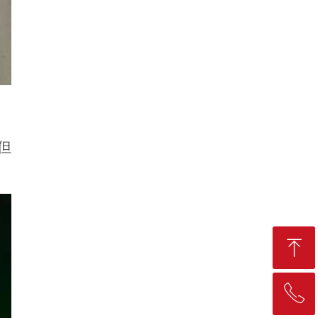
但
ꁸ
ꂅ
回到顶部