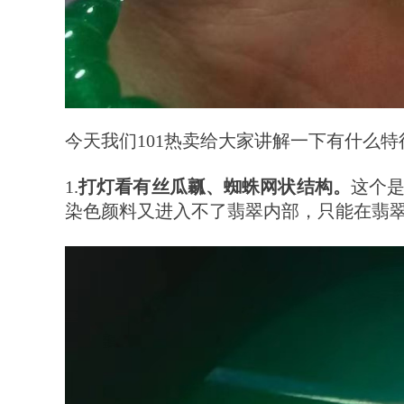
今天我们101热卖给大家讲解一下有什么
1.
打灯看有丝瓜瓤、蜘蛛网状结构。
这个
染色颜料又进入不了翡翠内部，只能在翡