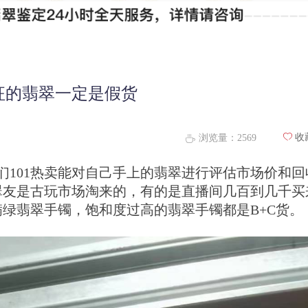
征的翡翠一定是假货
ꄀ
收
浏览量：
2569
ꄘ
们101热卖能对自己手上的翡翠进行评估市场价和回
翠友是古玩市场淘来的，有的是直播间几百到几千买
绿翡翠手镯，饱和度过高的翡翠手镯都是B+C货。