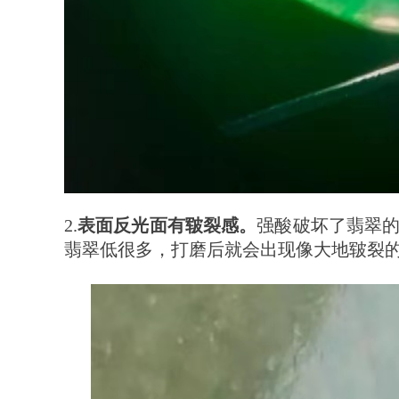
2.
表面反光面有皲裂感。
强酸破坏了翡翠
翡翠低很多，打磨后就会出现像大地皲裂