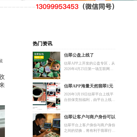
热门资讯
估翠公盘上线了
藏
估翠APP上开发的公盘专区，从
2026年4月25日第一场互联网公
盘开始，正式开启翡翠行业公盘
收
的互联网+时代
来
估翠APP海量天然翡翠1元
竞拍活动正式开启
2026年3月19日估翠平台上线平
台担保竞拍福利，由平台上线拍
卖的1元起拍商品，买家不可退
货，卖家不可悔拍，全部都是正
品天然翡翠，18k金镶嵌都有1元
估翠让客户与商户身份可以
起拍品，平台承诺所有天然翡翠
切换
估翠平台上客户身份与商户身份
经过严格检验假一赔三。
之间的切换，将有利于翡翠行业
减少信息差，让翡翠价值聚焦在