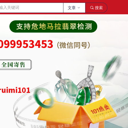
文章
ꀁ
끠
搜索