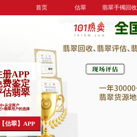
首页
估翠
翡翠手镯回收
注册APP
免费鉴定
评估翡翠
00+从业商户
0万+翡翠用户的选择
【估翠】APP