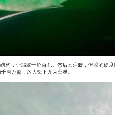
的结构，让翡翠千疮百孔。然后又注胶，但胶的硬度
的千沟万壑，放大镜下尤为凸显。